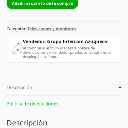
Añadir al carrito de la compra
Sony
BSH970002A
Reacondicionado
cantidad
Categoría:
Televisiones y monitores
Vendedor:
Grupo Intercom Azuqueca
Al comprar el artículo aceptas la política de
devoluciones del vendedor, puedes consultarla en el
desplegable inferior.
Descripción
Política de devoluciones
Descripción