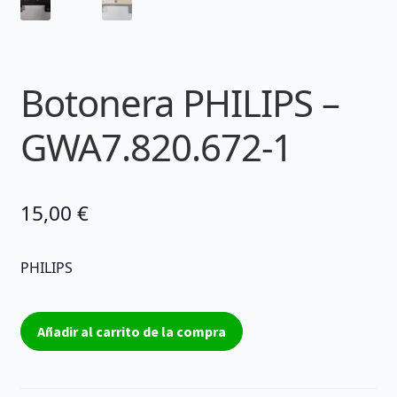
Botonera PHILIPS –
GWA7.820.672-1
15,00
€
PHILIPS
Botonera
Añadir al carrito de la compra
PHILIPS
-
GWA7.820.672-