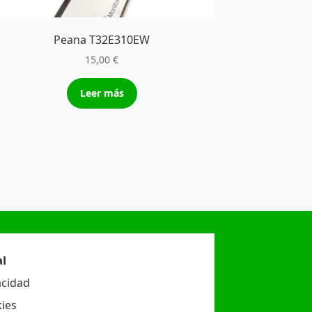
Peana T32E310EW
15,00
€
Leer más
l
acidad
ies