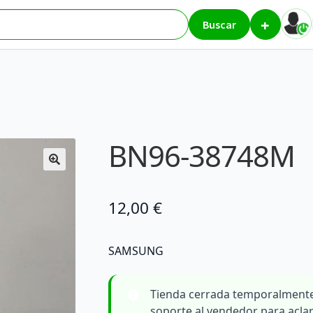
+
res
BN96-38748M
Buscar
BN96-38748M
12,00
€
SAMSUNG
Tienda cerrada temporalmente
soporte al vendedor para acla