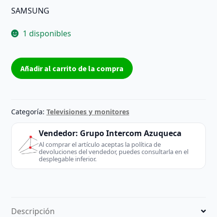
SAMSUNG
1 disponibles
BN59-
Añadir al carrito de la compra
01161A
-
WIDT30Q
-
Categoría:
Televisiones y monitores
Modulo
Wi-
Vendedor:
Grupo Intercom Azuqueca
Fi
Al comprar el artículo aceptas la política de
devoluciones del vendedor, puedes consultarla en el
-
desplegable inferior.
SAMSUNG
REACONDICIONADO
cantidad
Descripción