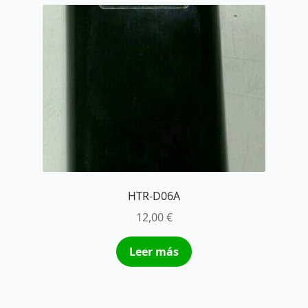
HTR-D06A
12,00
€
Leer más