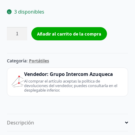
3 disponibles
Cover
Añadir al carrito de la compra
D
lenovo
Thinkpad
L540
Categoría:
Portátiles
04X4878
60.4LH04.003
Vendedor:
Grupo Intercom Azuqueca
REACONDICIONADO
Al comprar el artículo aceptas la política de
devoluciones del vendedor, puedes consultarla en el
cantidad
desplegable inferior.
Descripción