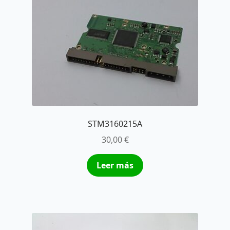
STM3160215A
30,00
€
Leer más