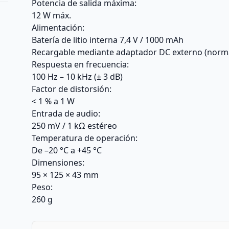
Potencia de salida máxima:
12 W máx.
Alimentación:
Batería de litio interna 7,4 V / 1000 mAh
Recargable mediante adaptador DC externo (normal
Respuesta en frecuencia:
100 Hz – 10 kHz (± 3 dB)
Factor de distorsión:
< 1 % a 1 W
Entrada de audio:
250 mV / 1 kΩ estéreo
Temperatura de operación:
De –20 °C a +45 °C
Dimensiones:
95 × 125 × 43 mm
Peso:
260 g