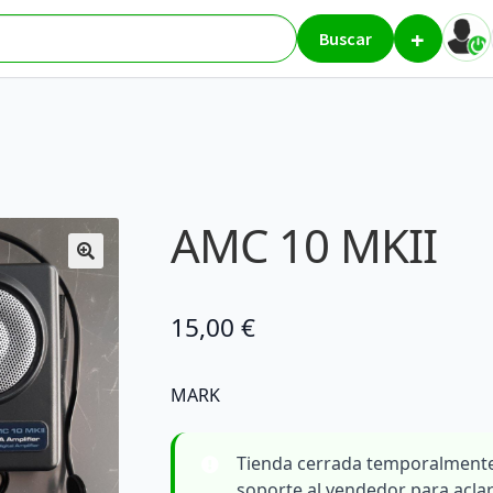
+
0 MKII
Buscar
AMC 10 MKII
15,00
€
MARK
Tienda cerrada temporalmente
soporte al vendedor para acla