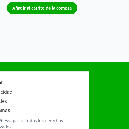
Añadir al carrito de la compra
l
acidad
ies
inos
26 Ewaparts. Todos los derechos
rvados.