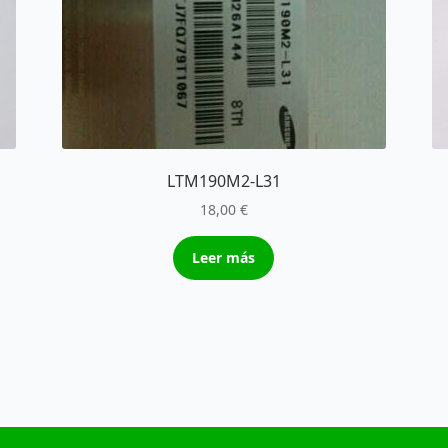
LTM190M2-L31
18,00
€
Leer más