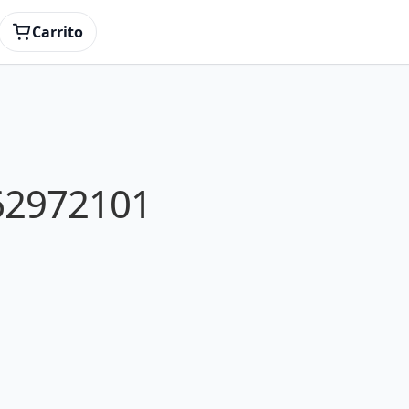
Carrito
62972101