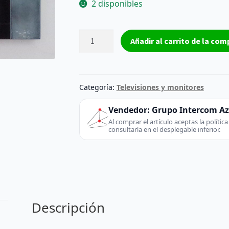
2 disponibles
Altavoz
Añadir al carrito de la com
TV
EAB62972101
Left/Izquierdo
cantidad
Categoría:
Televisiones y monitores
Vendedor:
Grupo Intercom A
Al comprar el artículo aceptas la políti
consultarla en el desplegable inferior.
Descripción