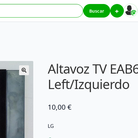
+
res
Altavoz TV EAB62972101 Left/Izquierdo
Buscar
Altavoz TV EAB
Left/Izquierdo
10,00
€
LG