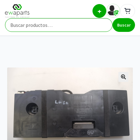
Ir
Ir
Inicio
Repuestos
Televisiones y monitores
ALTAVOZ
+
a
al
IZQUIERDO EAB64028303 DE TV LG | REACONDICIONADO
la
contenido
Buscar
navegación
Buscar
por: