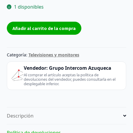
1 disponibles
ALTAVOZ
Añadir al carrito de la compra
IZQUIERDO
EAB64028303
DE
TV
Categoría:
Televisiones y monitores
LG
|
Vendedor:
Grupo Intercom Azuqueca
REACONDICIONADO
Al comprar el artículo aceptas la política de
devoluciones del vendedor, puedes consultarla en el
cantidad
desplegable inferior.
Descripción
Política de devoluciones