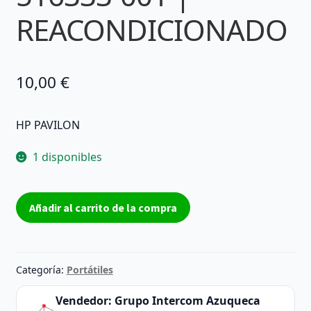
REACONDICIONADO
10,00
€
HP PAVILON
1 disponibles
ALTAVOZ
Añadir al carrito de la compra
INTERNO
SUBWOOFER
PAVILON
DV7
Categoría:
Portátiles
516333-
001
Vendedor:
Grupo Intercom Azuqueca