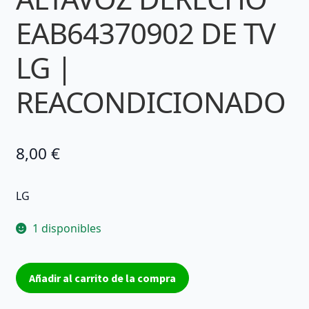
EAB64370902 DE TV
LG |
REACONDICIONADO
8,00
€
LG
1 disponibles
ALTAVOZ
Añadir al carrito de la compra
DERECHO
EAB64370902