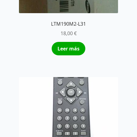
LTM190M2-L31
18,00
€
Leer más