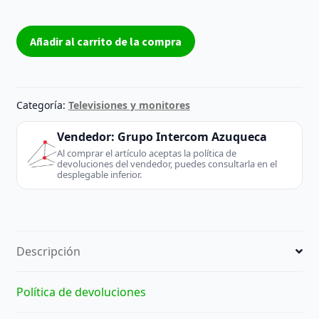
ALTAVOZ
Añadir al carrito de la compra
DERECHO
EAB64028308
DE
TV
Categoría:
Televisiones y monitores
LG
|
Vendedor:
Grupo Intercom Azuqueca
REACONDICIONADO
Al comprar el artículo aceptas la política de
devoluciones del vendedor, puedes consultarla en el
cantidad
desplegable inferior.
Descripción
Política de devoluciones