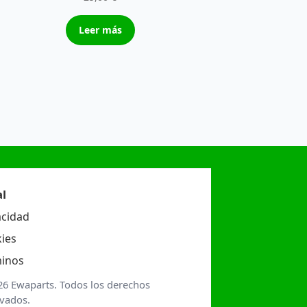
Leer más
l
acidad
ies
inos
26 Ewaparts. Todos los derechos
rvados.