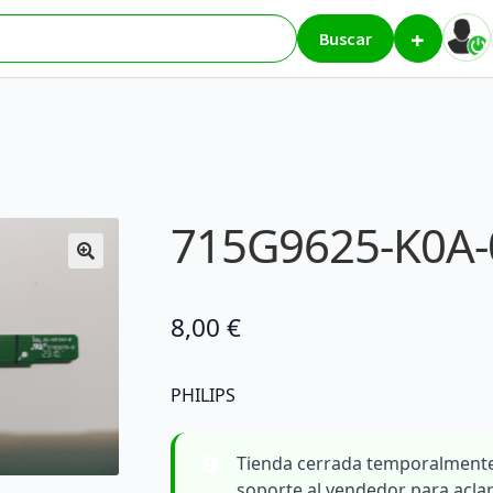
+
res
715G9625-K0A-004-0H4I
Buscar
715G9625-K0A-
8,00
€
PHILIPS
Tienda cerrada temporalmente
soporte al vendedor para acla