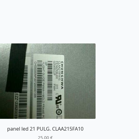
panel led 21 PULG. CLAA215FA10
25,00
€