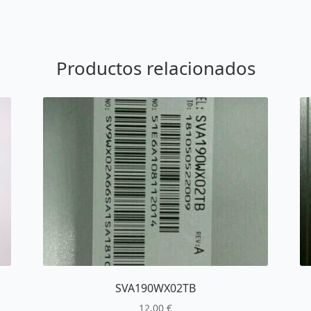
Productos relacionados
SVA190WX02TB
12,00
€