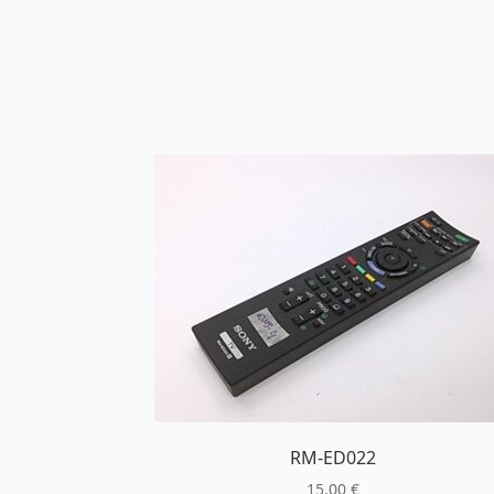
RM-ED022
15,00
€