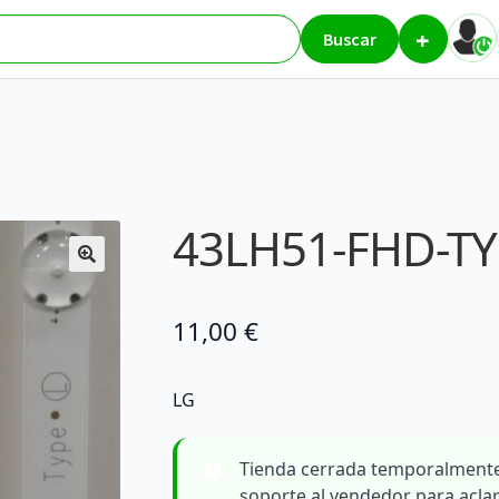
+
res
43LH51-FHD-TYPE L
Buscar
43LH51-FHD-TY
11,00
€
LG
Tienda cerrada temporalmente
soporte al vendedor para acla