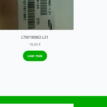
LTM190M2-L31
18,00
€
Leer más