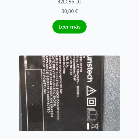
32LC56 LG
30,00
€
Leer más