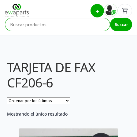
Ir
Ir
Inicio
Part Types
TARJETA DE FAX CF206-6
+
a
al
la
contenido
Buscar
navegación
Buscar
por:
TARJETA DE FAX
CF206-6
Mostrando el único resultado