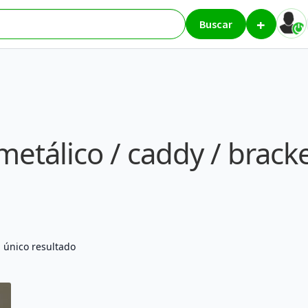
+
ddy / bracket interno
Buscar
etálico / caddy / brack
 único resultado