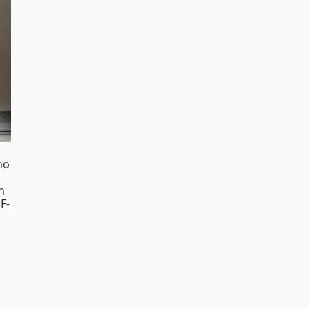
no
n
F-