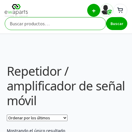
Ir
Ir
Inicio
Part Types
Repetidor / amplificador de señal
+
a
al
móvil
la
contenido
Buscar
navegación
Buscar
por:
Repetidor /
amplificador de señal
móvil
Mostrando el único resultado