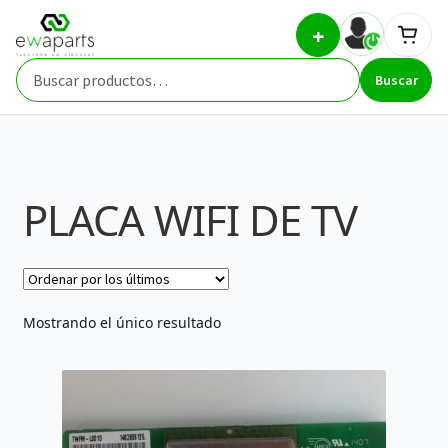
Ir
Ir
Inicio
Part Types
PLACA WIFI DE TV
+
a
al
la
contenido
Buscar
navegación
Buscar
por:
PLACA WIFI DE TV
Mostrando el único resultado