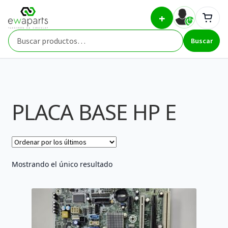
Ir
Ir
Inicio
Part Types
PLACA BASE HP E
+
a
al
la
contenido
Buscar
navegación
Buscar
por:
PLACA BASE HP E
Mostrando el único resultado