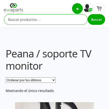
Ir
Ir
Inicio
Part Types
Peana / soporte TV monitor
+
a
al
la
contenido
Buscar
navegación
Buscar
por:
Peana / soporte TV
monitor
Mostrando el único resultado