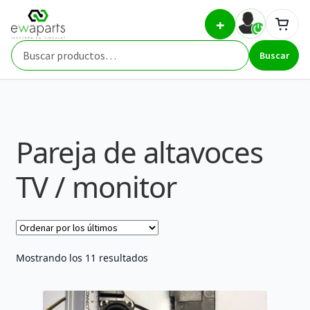
Ir
Ir
Inicio
Part Types
Pareja de altavoces TV / monitor
+
a
al
la
contenido
Buscar
navegación
Buscar
por:
Pareja de altavoces
TV / monitor
Ordenado
Mostrando los 11 resultados
por
los
últimos