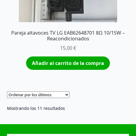
Pareja altavoces TV LG EAB62648701 8Ω 10/15W –
Reacondicionados
15,00
€
Añadir al carrito de la compra
Ordenado
Mostrando los 11 resultados
por
los
últimos