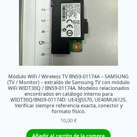
Módulo WiFi / Wireless TV BN59-01174A – SAMSUNG
(TV / Monitor) – extraído de Samsung TV con módulo
WiFi WIDT30Q / BN59-01174A. Modelos relacionados
encontrados en catálogo interno para
WIDT30Q/BN59-01174D: UE43J5570, UE40MU6125.
Verificar siempre referencia exacta, conector y
formato físico.
10,00
€
Añadir al carrito de la compra