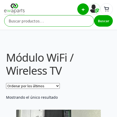
Ir
Ir
Inicio
Part Types
Módulo WiFi / Wireless TV
+
a
al
la
contenido
Buscar
navegación
Buscar
por:
Módulo WiFi /
Wireless TV
Mostrando el único resultado