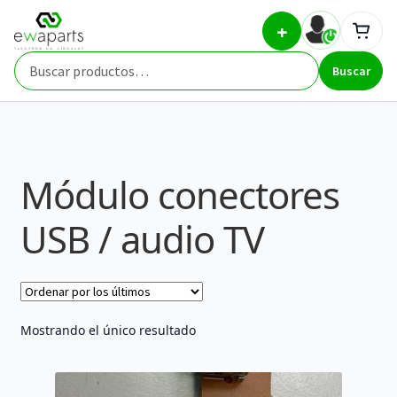
Ir
Ir
Inicio
Part Types
Módulo conectores USB / audio TV
+
a
al
la
contenido
Buscar
navegación
Buscar
por:
Módulo conectores
USB / audio TV
Mostrando el único resultado