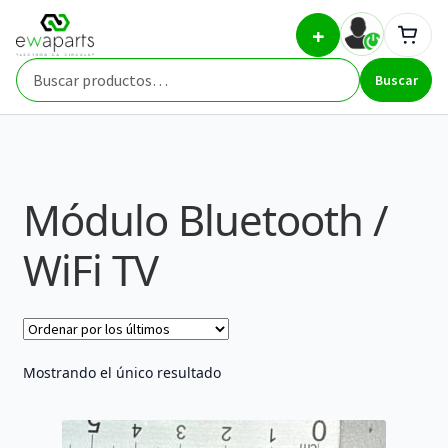
Ir
Ir
Inicio
Part Types
Módulo Bluetooth / WiFi TV
+
a
al
la
contenido
Buscar
navegación
Buscar
por:
Módulo Bluetooth /
WiFi TV
Mostrando el único resultado