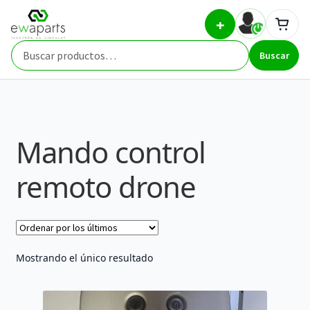
Ir
Ir
Inicio
Part Types
Mando control remoto drone
+
a
al
la
contenido
Buscar
navegación
Buscar
por:
Mando control
remoto drone
Mostrando el único resultado