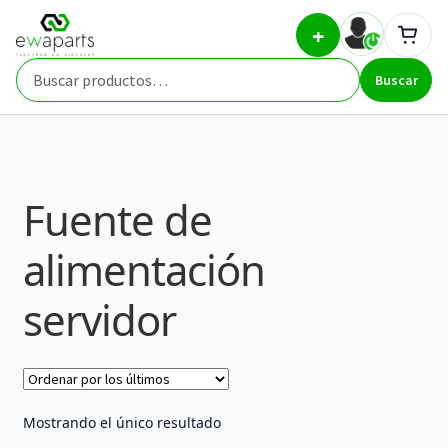
Ir
Ir
Inicio
Part Types
Fuente de alimentación servidor
+
a
al
la
contenido
Buscar
navegación
Buscar
por:
Fuente de
alimentación
servidor
Mostrando el único resultado