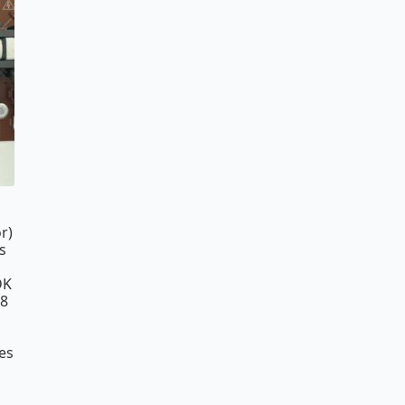
r)
s
DK
68
,
es