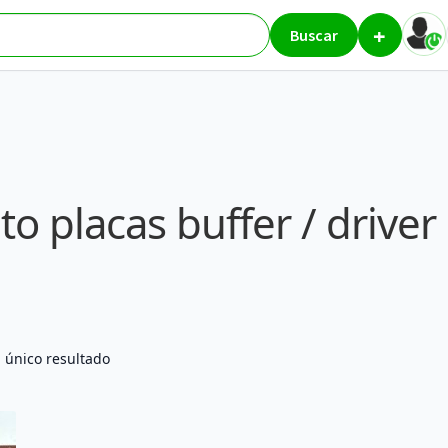
+
r / driver plasma
Buscar
o placas buffer / drive
 único resultado