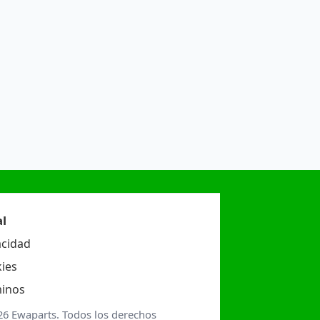
l
acidad
ies
inos
26 Ewaparts. Todos los derechos