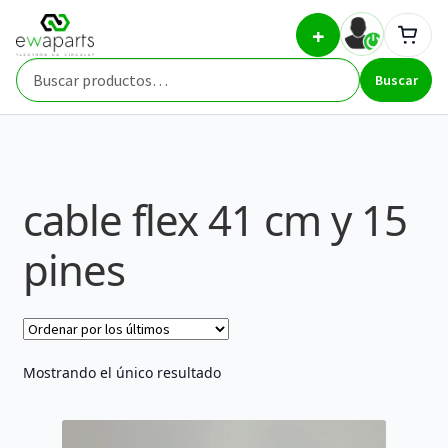
Ir
Ir
Inicio
Part Types
cable flex 41 cm y 15 pines
+
a
al
la
contenido
Buscar
navegación
Buscar
por:
cable flex 41 cm y 15
pines
Mostrando el único resultado