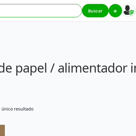
+
limentador impresora
Buscar
de papel / alimentador 
 único resultado