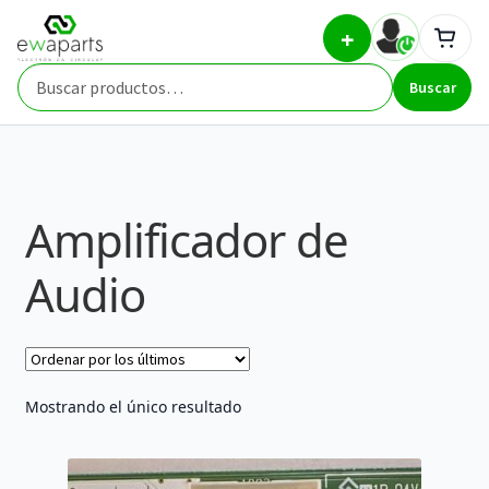
Ir
Ir
Inicio
Part Types
Amplificador de Audio
+
a
al
la
contenido
Buscar
navegación
Buscar
por:
Amplificador de
Audio
Mostrando el único resultado