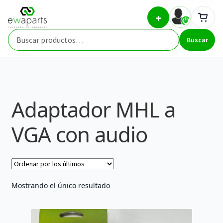
Ir
Ir
Inicio
Part Types
Adaptador MHL a VGA con audio
+
a
al
la
contenido
Buscar
navegación
Buscar
por:
Adaptador MHL a
VGA con audio
Mostrando el único resultado