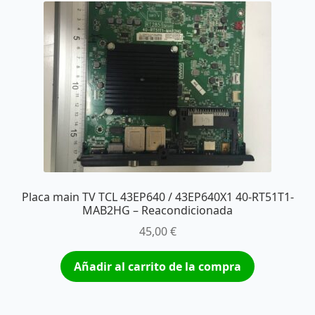
Placa main TV TCL 43EP640 / 43EP640X1 40-RT51T1-
MAB2HG – Reacondicionada
45,00
€
Añadir al carrito de la compra