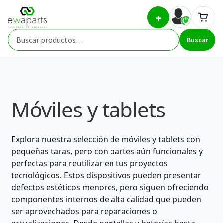
Ir
Ir
Inicio
Aparatos con tara
Móviles y tablets
+
a
al
la
contenido
Buscar
navegación
Buscar
por:
Móviles y tablets
Explora nuestra selección de móviles y tablets con
pequeñas taras, pero con partes aún funcionales y
perfectas para reutilizar en tus proyectos
tecnológicos. Estos dispositivos pueden presentar
defectos estéticos menores, pero siguen ofreciendo
componentes internos de alta calidad que pueden
ser aprovechados para reparaciones o
actualizaciones. Desde pantallas y baterías hasta