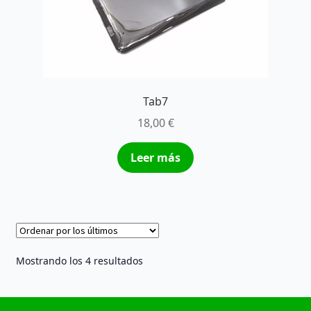
Tab7
18,00
€
Leer más
Ordenado
Mostrando los 4 resultados
por
los
últimos