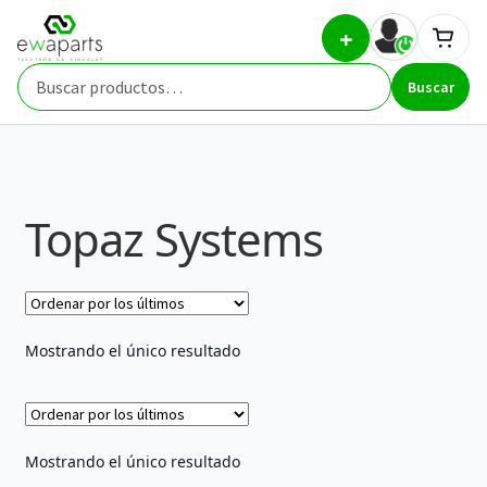
Ir
Ir
Inicio
Brands
Topaz Systems
+
a
al
la
contenido
Buscar
navegación
Buscar
por:
Topaz Systems
Mostrando el único resultado
Mostrando el único resultado