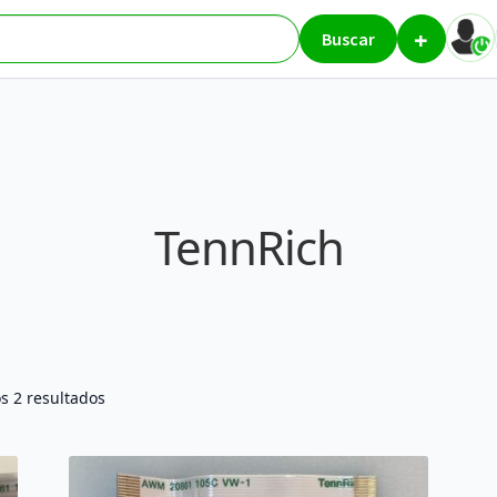
+
Buscar
TennRich
Ordenado
s 2 resultados
por
los
últimos