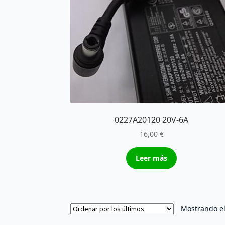
0227A20120 20V-6A
16,00
€
Leer más
Mostrando el