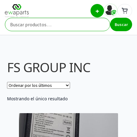
Ir
Ir
Inicio
Brands
FS GROUP INC
+
a
al
la
contenido
Buscar
navegación
Buscar
por:
FS GROUP INC
Mostrando el único resultado