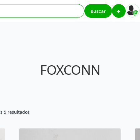
+
Buscar
FOXCONN
Ordenado
s 5 resultados
por
los
últimos