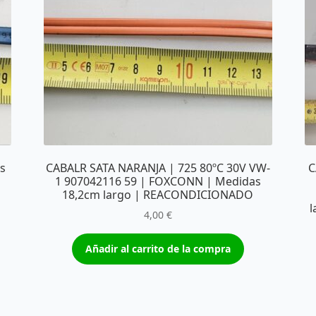
as
CABALR SATA NARANJA | 725 80ºC 30V VW-
C
1 907042116 59 | FOXCONN | Medidas
18,2cm largo | REACONDICIONADO
l
4,00
€
Añadir al carrito de la compra