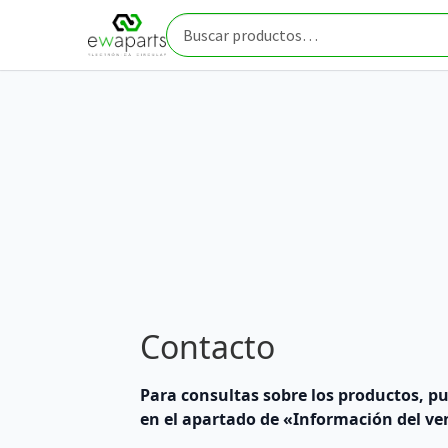
Ir
Ir
Inicio
Contacto
a
al
Buscar
la
contenido
por:
navegación
Contacto
Para consultas sobre los productos, pu
en el apartado de «Información del v